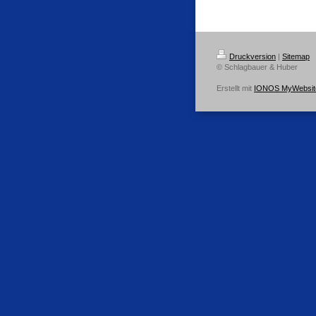
Druckversion
|
Sitemap
© Schlagbauer & Huber
Erstellt mit
IONOS MyWebsit